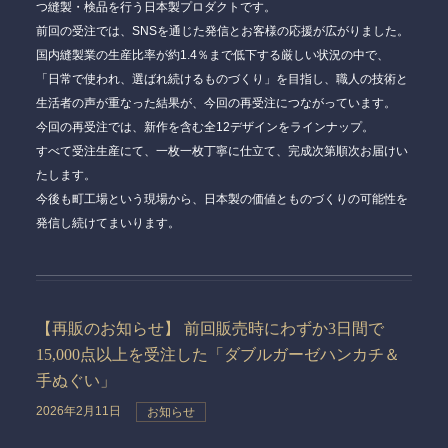
つ縫製・検品を行う日本製プロダクトです。
前回の受注では、SNSを通じた発信とお客様の応援が広がりました。
国内縫製業の生産比率が約1.4％まで低下する厳しい状況の中で、
「日常で使われ、選ばれ続けるものづくり」を目指し、職人の技術と
生活者の声が重なった結果が、今回の再受注につながっています。
今回の再受注では、
新作を含む全12デザイン
をラインナップ。
すべて受注生産にて、一枚一枚丁寧に仕立て、完成次第順次お届けい
たします。
今後も町工場という現場から、日本製の価値とものづくりの可能性を
発信し続けてまいります。
【再販のお知らせ】 前回販売時にわずか3日間で
15,000点以上を受注した「ダブルガーゼハンカチ＆
手ぬぐい」
2026年2月11日
お知らせ