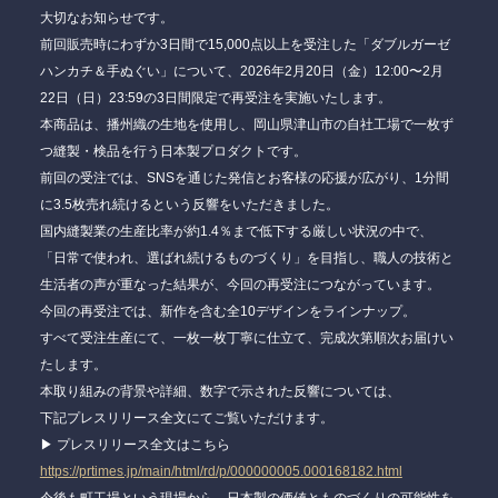
大切なお知らせです。
前回販売時にわずか3日間で15,000点以上を受注した「ダブルガーゼ
ハンカチ＆手ぬぐい」について、2026年2月20日（金）12:00〜2月
22日（日）23:59の3日間限定で再受注を実施いたします。
本商品は、播州織の生地を使用し、岡山県津山市の自社工場で一枚ず
つ縫製・検品を行う日本製プロダクトです。
前回の受注では、SNSを通じた発信とお客様の応援が広がり、1分間
に3.5枚売れ続けるという反響をいただきました。
国内縫製業の生産比率が約1.4％まで低下する厳しい状況の中で、
「日常で使われ、選ばれ続けるものづくり」を目指し、職人の技術と
生活者の声が重なった結果が、今回の再受注につながっています。
今回の再受注では、新作を含む全10デザインをラインナップ。
すべて受注生産にて、一枚一枚丁寧に仕立て、完成次第順次お届けい
たします。
本取り組みの背景や詳細、数字で示された反響については、
下記プレスリリース全文にてご覧いただけます。
▶︎ プレスリリース全文はこちら
https://prtimes.jp/main/html/rd/p/000000005.000168182.html