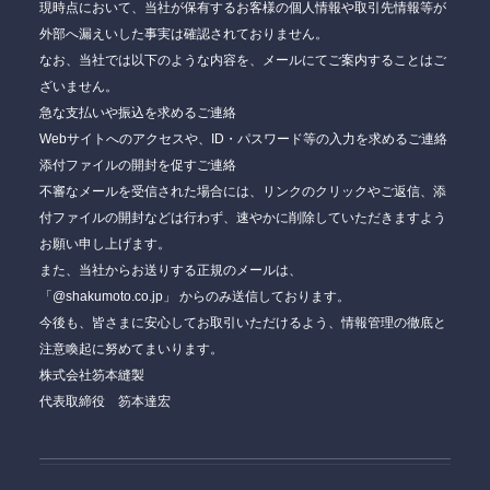
現時点において、当社が保有するお客様の個人情報や取引先情報等が
外部へ漏えいした事実は確認されておりません。
なお、当社では以下のような内容を、メールにてご案内することはご
ざいません。
急な支払いや振込を求めるご連絡
Webサイトへのアクセスや、ID・パスワード等の入力を求めるご連絡
添付ファイルの開封を促すご連絡
不審なメールを受信された場合には、リンクのクリックやご返信、添
付ファイルの開封などは行わず、速やかに削除していただきますよう
お願い申し上げます。
また、当社からお送りする正規のメールは、
「@shakumoto.co.jp」
からのみ送信しております。
今後も、皆さまに安心してお取引いただけるよう、情報管理の徹底と
注意喚起に努めてまいります。
株式会社笏本縫製
代表取締役 笏本達宏