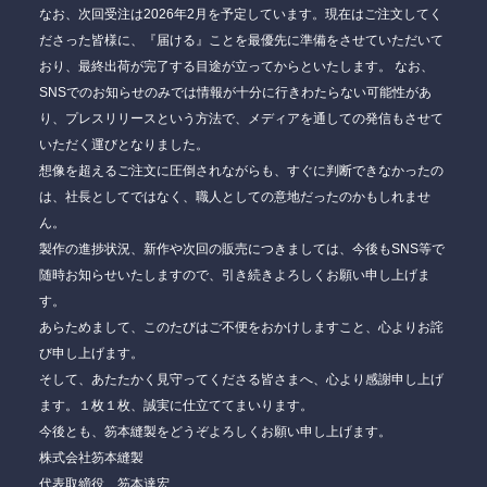
なお、次回受注は2026年2月を予定しています。現在はご注文してく
ださった皆様に、『届ける』ことを最優先に準備をさせていただいて
おり、最終出荷が完了する目途が立ってからといたします。 なお、
SNSでのお知らせのみでは情報が十分に行きわたらない可能性があ
り、プレスリリースという方法で、メディアを通しての発信もさせて
いただく運びとなりました。
想像を超えるご注文に圧倒されながらも、すぐに判断できなかったの
は、社長としてではなく、職人としての意地だったのかもしれませ
ん。
製作の進捗状況、新作や次回の販売につきましては、今後もSNS等で
随時お知らせいたしますので、引き続きよろしくお願い申し上げま
す。
あらためまして、このたびはご不便をおかけしますこと、心よりお詫
び申し上げます。
そして、あたたかく見守ってくださる皆さまへ、心より感謝申し上げ
ます。１枚１枚、誠実に仕立ててまいります。
今後とも、笏本縫製をどうぞよろしくお願い申し上げます。
株式会社笏本縫製
代表取締役 笏本達宏