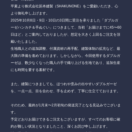
平素より株式会社笏本縫製（SHAKUNONE）をご愛顧いただき、心
より御礼申し上げます。
2025年10月8日・9日・10日の3日間に受注を承りました「ダブルガ
ーゼハンカチ＆手ぬぐい」につきまして、当初「お届けまでに45〜60
日ほど」とご案内しておりましたが、想定を大きく上回るご注文を頂
戴いたしました。
生地職人との追加調整、付属資材の再手配、縫製体制の拡充など、最
大限の準備を進めております。しかしながら、今回使用するダブルガ
ーゼは、数少なくなった職人の手で織り上げる生地であり、追加生産
にも時間を要する素材です。
また、縫製につきましても、ほつれや歪みの出やすいダブルガーゼ
を、一点一点、目を合わせ、手を止めず、丁寧に仕立てております。
そのため、
最終が1月末〜2月初旬の発送完了
となる見込みでございま
す。
予定どおりお届けできるご注文もございますが、すべてのお客様に確
約が難しい状況となりましたこと、深くお詫び申し上げます。