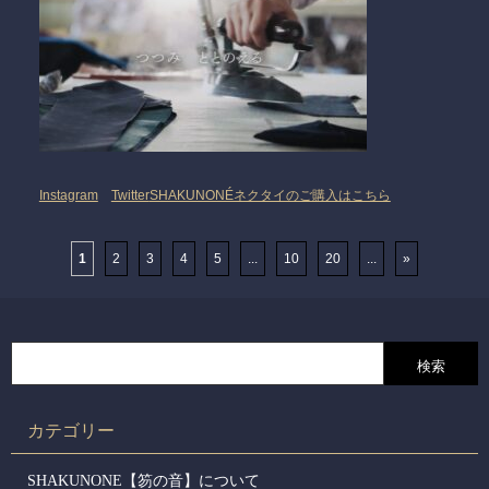
Instagram
Twitter
SHAKUNONÉネクタイのご購入はこちら
1
2
3
4
5
...
10
20
...
»
カテゴリー
SHAKUNONE【笏の音】について