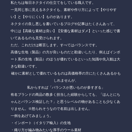
私たちは毎日ネクタイの仕立てをしている職人です。
一見同じ形に見えるネクタイも、素材や作り方によって【やりやす
い】と【やりにくい】ものがあります。
ネクタイの良し悪しを書いているブログや記事はたくさんあって、
中には【高級な素材は良い】【安価な素材はダメ】といった感じで書
いてあるものも見受けられます。
ただ、これだけは断言します。すべては
バランスです。
高価な生地（製品）の方が良いものだと勘違いしたり、例えばインポ
ート系の生地（製品）のほうが優れているといった知識や先入観は大
きな勘違いです。
確かに素材として優れているものは高価格帯の方にたくさんあるかも
しれませんが、
私からすれば「バランスが悪いものが多すぎる」
有名ブランドの商品の数多く担当した経験からしても、「ほんとにち
ゃんとバランス検証した？」と思うレベルの物があることも少なくあ
りません。※怒られそうなので名前は出しません。
一例をあげてみましょう。
・インポート（イタリア輸入）の生地
・織り方が編み物みたいな厚手のウール素材