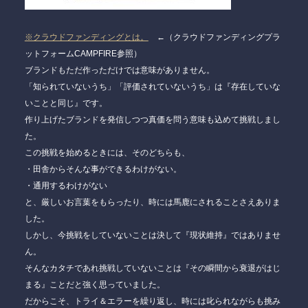
※クラウドファンディングとは。
←（クラウドファンディングプラ
ットフォームCAMPFIRE参照）
ブランドもただ作っただけでは意味がありません。
「知られていないうち」「評価されていないうち」は『存在していな
いことと同じ』です。
作り上げたブランドを発信しつつ真価を問う意味も込めて挑戦しまし
た。
この挑戦を始めるときには、そのどちらも、
・田舎からそんな事ができるわけがない。
・通用するわけがない
と、厳しいお言葉をもらったり、時には馬鹿にされることさえありま
した。
しかし、今挑戦をしていないことは決して『現状維持』ではありませ
ん。
そんなカタチであれ挑戦していないことは『その瞬間から衰退がはじ
まる』ことだと強く思っていました。
だからこそ、トライ＆エラーを繰り返し、時には叱られながらも挑み