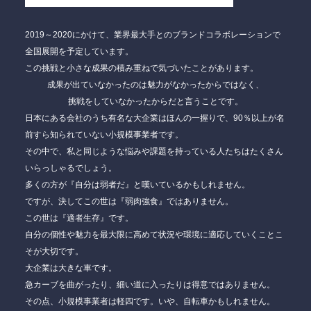
2019～2020にかけて、
業界最大手とのブランドコラボレーションで
全国展開を予定しています。
この挑戦と小さな成果の積み重ねで気づいたことがあります。
成果が出ていなかったのは魅力がなかったからではなく、
挑戦をしていなかったからだと言うことです。
日本にある会社のうち有名な大企業はほんの一握りで、90％以上が名
前すら知られていない小規模事業者です。
その中で、私と同じような悩みや課題を持っている人たちはたくさん
いらっしゃるでしょう。
多くの方が『自分は弱者だ』と嘆いているかもしれません。
ですが、決してこの世は『弱肉強食』ではありません。
この世は『適者生存』です。
自分の個性や魅力を最大限に高めて状況や環境に適応していくことこ
そが大切です。
大企業は大きな車です。
急カーブを曲がったり、細い道に入ったりは得意ではありません。
その点、小規模事業者は軽四です。いや、自転車かもしれません。