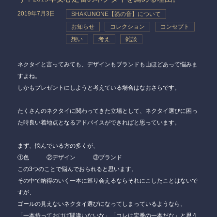
2019年7月3日
SHAKUNONE【笏の音】について
お知らせ
コレクション
コンセプト
想い
考え
雑談
ネクタイと言ってみても、デザインもブランドも山ほどあって悩みま
すよね。
しかもプレゼントにしようと考えている場合はなおさらです。
たくさんのネクタイに関わってきた立場として、ネクタイ選びに困っ
た時良い着地点となるアドバイスができればと思っています。
まず、悩んでいる方の多くが、
①色 ②デザイン ③ブランド
この3つのことで悩んでおられると思います。
その中で納得のいく一本に巡り会えるならそれにこしたことはないで
すが、
ゴールの見えないネクタイ選びになってしまっているようなら、
「
一本持っておけば間違いないな
」「コレは定番の一本だな」と思う