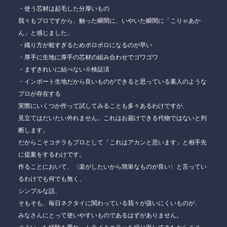
・使う芯材は起毛した分厚いもの
我々もプロですから、触った瞬間に、いやいた瞬間に「こりゃあか
ん」と感じました。
・織り方が粗すぎるためボロボロになるのが早い
・厚手に生地に厚手の芯材の組み合わせでゴワゴワ
・まずきれいに結べない※検証済
・インポート生地だから良いものができると思っている素人のような
プロが存在する
実際にいくつか作って試してみることも多々あるわけですが、
見立てはだいたい外れません。これはお届けできる代物ではないと判
断します。
だからこそコチラもプロとして「これはアカンと思います」と相手先
に提案をするわけです。
作ることにおいて、〈楽がしたいから簡単なものが良い〉と言ってい
るわけでも何でも無く、
シンプルな話、
そもそも、毎日ネクタイに関わっている我々が扱いにくいものが、
みなさんにとって使いやすいものであるはずがありません。