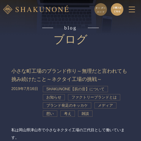
blog
ブログ
小さな町工場のブランド作り～無理だと言われても
挑み続けたこと～ネクタイ工場の挑戦～
2019年7月16日
SHAKUNONE【笏の音】について
お知らせ
ファクトリーブランドとは
ブランド発足のキッカケ
メディア
想い
考え
雑談
私は岡山県津山市で小さなネクタイ工場の三代目として働いていま
す。