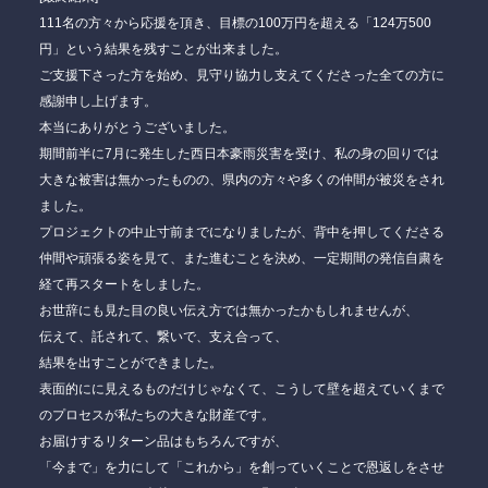
111名の方々から応援を頂き、目標の100万円を超える「124万500
円」という結果を残すことが出来ました。
ご支援下さった方を始め、見守り協力し支えてくださった全ての方に
感謝申し上げます。
本当にありがとうございました。
期間前半に7月に発生した西日本豪雨災害を受け、私の身の回りでは
大きな被害は無かったものの、県内の方々や多くの仲間が被災をされ
ました。
プロジェクトの中止寸前までになりましたが、背中を押してくださる
仲間や頑張る姿を見て、また進むことを決め、一定期間の発信自粛を
経て再スタートをしました。
お世辞にも見た目の良い伝え方では無かったかもしれませんが、
伝えて、託されて、繋いで、支え合って、
結果を出すことができました。
表面的にに見えるものだけじゃなくて、こうして壁を超えていくまで
のプロセスが私たちの大きな財産です。
お届けするリターン品はもちろんですが、
「今まで」を力にして「これから」を創っていくことで恩返しをさせ