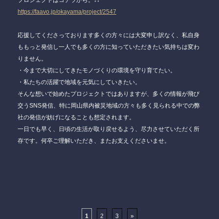
https://faavo.jp/okayama/project/2547
応援してくださっております多くの方々には大変申し訳なく、私自身
ももっと発信し一人でも多くの方に知っていただきたい気持ちは変わ
りません。
・今まで大切にしてきたモノづくりの環境を守り育てたい。
・私たちの活躍で地域を元気にしていきたい。
そんな想いで始めたプロジェクトではありますが、多くの情報が飛び
交うSNS発信、特に岡山県内被災地域の方々も多く見られる中での弊
社の発信が妨げになることも想定されます。
一日でも早く、日頃の生活が取り戻せるよう、尽力させていただく所
存です。何卒ご理解いただき、またお支えくださいませ。
1
2
3
»