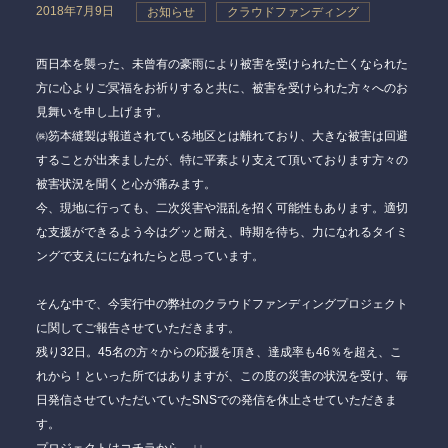
2018年7月9日
お知らせ
クラウドファンディング
西日本を襲った、未曾有の豪雨により被害を受けられた亡くなられた
方に心よりご冥福をお祈りすると共に、被害を受けられた方々へのお
見舞いを申し上げます。
㈱笏本縫製は報道されている地区とは離れており、大きな被害は回避
することが出来ましたが、特に平素より支えて頂いております方々の
被害状況を聞くと心が痛みます。
今、現地に行っても、二次災害や混乱を招く可能性もあります。適切
な支援ができるよう今はグッと耐え、時期を待ち、力になれるタイミ
ングで支えにになれたらと思っています。
そんな中で、今実行中の弊社のクラウドファンディングプロジェクト
に関してご報告させていただきます。
残り32日。45名の方々からの応援を頂き、達成率も46％を超え、こ
れから！といった所ではありますが、この度の災害の状況を受け、毎
日発信させていただいていたSNSでの発信を休止させていただきま
す。
プロジェクトはコチラから。↓↓