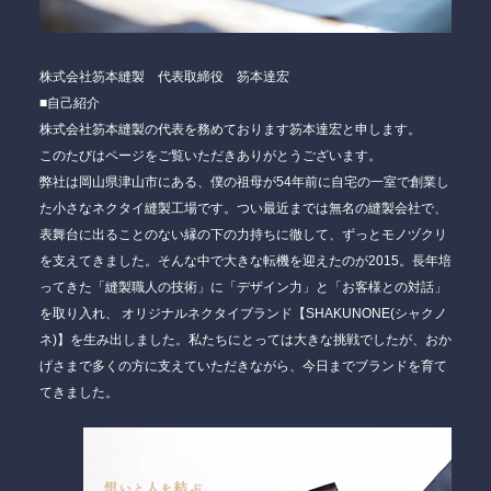
株式会社笏本縫製 代表取締役 笏本達宏
■自己紹介
株式会社笏本縫製の代表を務めております笏本達宏と申します。
このたびはページをご覧いただきありがとうございます。
弊社は岡山県津山市にある、僕の祖母が54年前に自宅の一室で創業し
た小さな
ネクタイ縫製工場
です。つい最近までは無名の縫製会社で、
表舞台に出ることのない
縁の下の力持ち
に徹して、ずっとモノヅクリ
を支えてきました。そんな中で大きな転機を迎えたのが2015。長年培
ってきた「縫製職人の技術」に「デザイン力」と「お客様との対話」
を取り入れ、 オリジナルネクタイブランド
【SHAKUNONE(シャクノ
ネ)】
を生み出しました。私たちにとっては大きな挑戦でしたが、おか
げさまで多くの方に支えていただきながら、今日までブランドを育て
てきました。