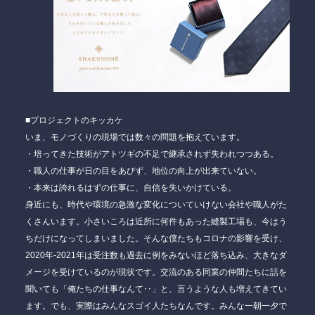
■プロジェクトのキッカケ
いま、モノづくりの現場では数々の問題を抱えています。
・培ってきた技術がアトツギの不足で継承されず失われつつある。
・職人の仕事が日の目をあびず、地位の向上が出来ていない。
・本来は誇れるはずの仕事に、自信を失いかけている。
身近にも、時代や環境の急激な変化についていけない会社や職人がた
くさんいます。小さいころは近所に何件もあった縫製工場も、今はう
ちだけになってしまいました。そんな僕たちもコロナの影響を受け、
2020年-2021年は受注数も過去に例をみないほど落ち込み、大きなダ
メージを受けているのが現状です。交流のある同業の仲間たちに話を
聞いても「俺たちの仕事なんて‥」と、言うような人も増えてきてい
ます。
でも、実際はみんなスゴイ人たちなんです。
みんな一朝一夕で