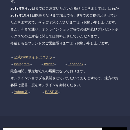
す。
2019年9月30日までにご注文いただいた商品につきましては、出荷が
2019年10月1日以降となります場合でも、8％でのご提供とさせてい
ただきますので、何卒ご了承くださいますようお願い申し上げます。
また、今まで通り、オンラインショップ等での送料及びプレゼントボ
ックスでのご対応に関しては無料とさせていただきます。
今後とも当ブランドのご愛顧賜りますようお願い申し上げます。
～
公式Webサイトはコチラ
～
～
Instagram
～ ～
Twitter
～ ～
Facebook
～
限定期間、限定地域での展開になっております。
オンラインショップも展開させていただいておりますので、遠方のお
客様は是非一度をオンラインを御覧ください。
～
Yahoo店
～ ～
BASE店
～