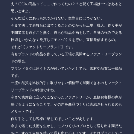
え？〇〇の商品ってここで作ってたの？？と驚く工場は一つはあると
思いますよ。
そんな近くにあっも気づかれない。実際目にはつかない。
今まで決して表舞台に出てくることのなかった工場、職人、作り手が
中間業者を通すこと無く、自らが商品企画をして、自身の強みである
技術をいかんなく発揮してモノづくりを行い、直接発信するもの。
それが【ファクトリーブランド】です。
有名ブランドの商品を作っている工場が展開するファクトリーブラン
ドの場合、
ブランドタグは違うものが付いていたとしても、素材や品質は一級品
です。
一流の品質を比較的手に取りやすい価格帯て展開できるのもファクト
リーブランドの特徴ですね。
今まで表舞台に立ってこなかったファクトリーが、直接お客様の声が
聴けるようになることで、その声を商品づくりに直結させられるのも
メリットです。
作り手としてお客様に感じてほしいことがあります。
今まで培った技術を生かし、モノづくりのプロとして送り出す商品た
ちは、すべて自信を持って送り出せるモノです。それはプロとしては