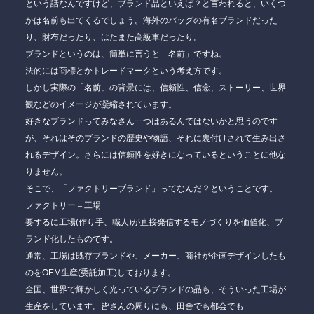
という話なんですけど、ブランド品といえば？と言われると、いくつ
かは名前も出てくるでしょう。海外のバッグの有名ブランドだった
り、財布だったり、はたまた高級車だったり。
ブランドというのは、簡単に言うと「名前」ですね。
法的には商標とかトレードマークという考え方です。
しかし実際の「名前」の背景には、
信頼性、信念、ストーリー、世界
観
などのイメージが凝縮されています。
好きなブランドってみなさん一つはあるんではないかと思うのです
が、それはそのブランドの歴史や物語、それに裏付けされて生み出さ
れるデザイン。さらには信頼性を好きになっているということに他な
りません。
そこで、「ファクトリーブランド」ってなんだ？ということです。
ファクトリー＝工場
要するに工場(作り手、職人)が直接発信するモノづくりを価値化、ブ
ランド化したものです。
通常、
工場は既存ブランドや、メーカー、商社が企画デザインしたも
のをOEM生産(委託加工)しております。
全国、世界で輝かしく光っているブランドの品も、そういった工場が
生産をしています。皆さんの周りにも、田舎でも都会でも