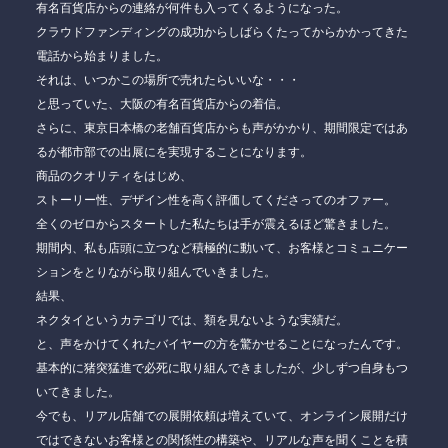
有名百貨店からの連絡が何件も入ってくるようになった。
クラウドファンディングの成功からしばらくたってからかかってきた
電話から始まりました。
それは、
いつかこの場所で売れたらいいな・・・
と思っていた、大阪の有名百貨店からの着信。
さらに、東京日本橋の老舗百貨店からも声がかかり、期間限定ではあ
るが都市部での出展にを実現することになります。
商品のクオリティをはじめ、
ストーリー性、デザイン性を高く評価してくださってのオファー。
全くのゼロからスタートした私たちは手が震えるほど驚きました。
期間内、私も店頭に立つなど積極的に動いて、お客様とコミュニケー
ションをとりながら取り組んでいきました。
結果、
ネクタイというカテゴリでは、類を見ないような実績だ。
と、声をかけてくれたバイヤーの方を驚かせることになったんです。
基本的に猪突猛進で必死に取り組んできましたが、少しずつ自身もつ
いてきました。
今でも、リアル店舗での展開依頼は増えていて、オンライン展開だけ
ではできないお客様との関係性の構築や、リアルな声を聞くことを積