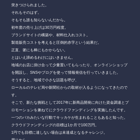
突きつけられました。
それもそのはず。
そもそも誰も知らないんだから。
初年度の売り上げは30万円程度。
ブランドサイトの構築や、材料仕入れコスト。
製造販売コストを考えると圧倒的赤字という結果だ。
正直、箸にも棒にもかからない。
とはいえ諦めるわけにはいきません。
地域のお店に掛け合って少量置いてもらったり、オンラインショップ
を開設し、SNSやブログを使って情報発信を行っていきました。
そうすると、地域で小さな話題を呼び、
ローカルのテレビ局や新聞社からの取材が入るようになってきたので
す。
そこで、新たな挑戦として2017年に新商品開発に向けた資金調達とプ
ロモーションを兼ねてにクラウドファンディングを実施したんです。
一つのバカみたいな行動でキッカケが生まれることもあると知った。
クラウドファンディングの目標は1か月で100万円。
1円でも目標に達しない場合は未達成となるチャレンジ。