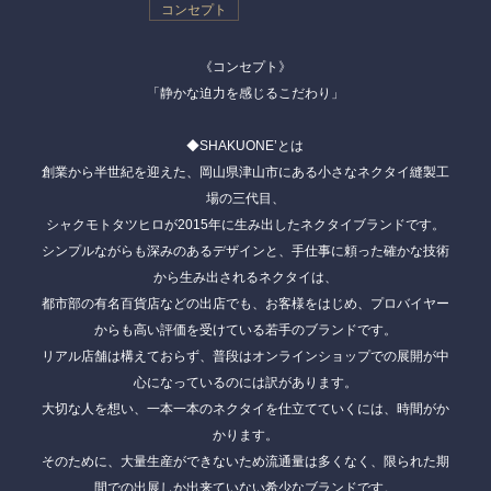
コンセプト
《コンセプト》
「静かな迫力を感じるこだわり」
◆
SHAKUONE’
とは
創業から半世紀を迎えた、岡山県津山市にある小さなネクタイ縫製工
場の三代目、
シャクモトタツヒロが2015年に生み出したネクタイブランドです。
シンプルながらも深みのあるデザインと、手仕事に頼った確かな技術
から生み出されるネクタイは、
都市部の有名百貨店などの出店でも、お客様をはじめ、プロバイヤー
からも高い評価を受けている若手のブランドです。
リアル店舗は構えておらず、普段はオンラインショップでの展開が中
心になっているのには訳があります。
大切な人を想い、一本一本のネクタイを仕立てていくには、時間がか
かります。
そのために、大量生産ができないため流通量は多くなく、限られた期
間での出展しか出来ていない希少なブランドです。