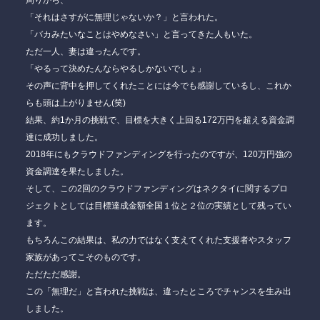
周りから、
「それはさすがに無理じゃないか？」
と言われた。
「バカみたいなことはやめなさい」と言ってきた人もいた。
ただ一人、妻は違ったんです。
「やるって決めたんならやるしかないでしょ」
その声に背中を押してくれたことには今でも感謝しているし、これか
らも頭は上がりません(笑)
結果、
約1か月の挑戦で、目標を大きく上回る172万円を超える資金調
達に成功しました。
2018年にもクラウドファンディングを行ったのですが、120万円強の
資金調達を果たしました。
そして、この2回のクラウドファンディングはネクタイに関するプロ
ジェクトとしては目標達成金額全国１位と２位の実績として残ってい
ます。
もちろんこの結果は、私の力ではなく支えてくれた支援者やスタッフ
家族があってこそのものです。
ただただ感謝。
この「無理だ」と言われた挑戦は、違ったところでチャンスを生み出
しました。