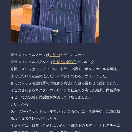
※オフィシャルスーツは
inBlue
のデニムスーツ
※オフィシャルネクタイは
SHAKUNONE’
のシルクタイ
今回、スーツはインディゴのストライプ調で、ボタンホールや裏地に
までこだわりを詰め込んだインパクトのあるデザインでした。
さらにシャツも濃紺系で力強さを表現した組み合わせに感じました。
そこに合わせるネクタイのデザインと仕立てを考えた結果、同色系ネ
イビーで光沢感と同調性を意識して作成しました。
というのも、
スーツがバスケットボールでいうところの、エース選手や、記憶に残
るような名プレーだとしたら、
ネクタイは、目立ちこそしないが、「縁の下の力持ち」としてチーム