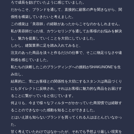
ろで成長を妨げていたように感じていました。
だからこそ、ブランドを通して、直接的に顧客の声を聞きながら、関
係性を構築していきたいと考えました。
この感覚は「美容師」の経験があったからこそなのかもしれません。
私が美容師だった頃、カウンセリングを通してお客様のお悩みを解決
し、魅力を提案していくことを大切にしていました。
しかし、縫製業界に足を踏み入れてみると、
注文のあった商品を淡々と作るだけの仕事で、そこに物足りなさや違
和感を感じていました。
私たちの決断したこのブランディングへの挑戦がSHAKUNONE’を生
み出し、
結果的に、常にお客様との関係性を大切にするスタンスは商品づくり
にもダイレクトに反映され、それはお客様に魅力的な商品をお届けす
ることに繋がっていると信じています。
何よりも、今まで様々なフィルターがかかっていた商習慣では経験す
ることのできなかった感動を知ることができました。
とはいえ誰も知らないブランドを買ってくれる人はほとんどいなかっ
た。
甘く考えていたわけではなかったが、それでも予想より厳しい現実を