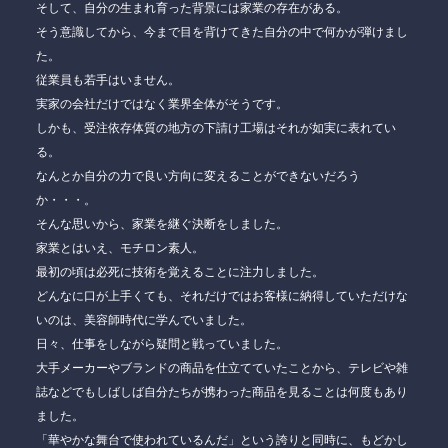
そして、自分の生まれ育った背景には家業の存在がある。
そう意識してから、今まで目を背けてきた自分の中で何かが弾けまし
た。
従業員も若手はいません。
実家の会社だけではなく業界全体がそうです。
しかも、受注依存体質の地方の下請け工場はそれが如実に表れてい
る。
なんとか自分の力で良い方向に変えることができないだろう
か・・・。
そんな思いから、家業を継ぐ決断をしました。
家業とはいえ、モチロン素人。
最初の頃は必死に技術を覚えることに注力しました。
どんなに口が上手くても、それだけではお客様に納得していただけな
いのは、美容師時代に学んでいました。
日々、仕事をしながら疑問と戦っていました。
大手メーカーやブランドの商品を仕立てていたことから、テレビや雑
誌などでもしばしば自分たちが携わった商品を見ることは何度もあり
ました。
「華やかな舞台で使われているんだ」
という誇りと同時に、
もどかし