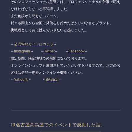
そのプロフェッショナル意識には、プロフェッショナルの仕事で応え
なければならないと再認識しました。
まだ創設から間もないチーム。
我々も岡山から全国に発信をし始めたばかりの小さなブランド。
挑戦者として共に挑んでいきたいと感じました。
～
公式Webサイトはコチラ
～
～
Instagram
～ ～
Twitter
～ ～
Facebook
～
限定期間、限定地域での展開になっております。
オンラインショップも展開させていただいておりますので、遠方のお
客様は是非一度をオンラインを御覧ください。
～
Yahoo店
～ ～
BASE店
～
JR名古屋高島屋でのイベントで感動した話。