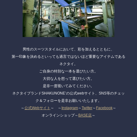
男性のスーツスタイルにおいて、彩を加えるとともに、
第一印象を決めるといっても過言ではないほど重要なアイテムである
ネクタイ。
ご自身の特別な一本を選びたい方。
大切な人を想って選びたい方。
是非一度覗いてみてください。
ネクタイブランドSHAKUNONE’の公式webサイト、SNS等のチェッ
ク＆フォローを是非お願いいたします。
～
公式Webサイト
～ ～
Instagram
～
Twitter
～
Facebook
～
オンラインショップ～
BASE店
～