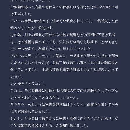
作っているのはネクタイ。
ご依頼のあった商品のお仕立ての仕事だけを行うだけのいわゆる
下請
け工場
でした。
アパレル業界の仕組みは、細かく分業化されていて、一気通貫した仕
組みがないのが一般的です。
その為、川上の産業と言われる生地や縫製などの専門の下請け工場
は、その技術は優れていても、受注依存体質から脱することができな
いケースが多く、私達もその中に埋もれていました。
アパレル業界・ファッション業界は、一見すると
華やかに見える部分
もあるかもしれませんが、製造工場は若手も育っておらず斜陽産業と
化していっており、工場も技術も事業の継承を行えない環境になって
います。
いわゆる
「オワコン」
。
これは、モノを市場に供給する現環境の中での役割分担として
仕方な
い
と言われがちなことなのかもしれません。
そもそも、私も元々は家業を継ぎ気は全くなく、高校を卒業してから
は
美容師
をしていました。
しかし、とある日に数年ぶりに家業と真剣に向き合うことがあり、そ
こで改めて家業の凄さと厳しさを肌で感じました。