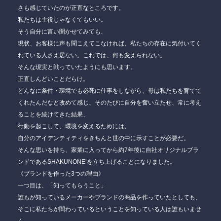
さ
も感じていたのが正直なところです。
私たちは主役じゃなくてもいい。
そう自分に言い聞かせてみても、
現状、お客様に声も聞こえてこなければ、私たちの存在に気付いてく
れている人さえ居ない。
これでは、何も変えられない。
そんな現実と戦っていたようにも思います。
正直しんどいことだらけ。
どんなに条件・環境でも必死に仕事をしながら、母は私たちを育てて
くれたんだなと改めて感じ、そのたびに自分を奮い立たせ、常に考え
ることを続けてきた結果、
行動を起こして、環境を変えるためには、
自分のアイデンティティをきちんと世の中に示すことが必要だ。
そんな思いを持ち、家業に入ってから約7年後に自社オリジナルブラ
ンドであるSHAKUNONE’を立ち上げることになりました。
《ブランドを作った3つの理由》
一つ目は、「知ってもらうこと」
誰もが知っているメーカーやブランドの商品を作っていたとしても、
そこに私たちが関わっているということを知っている人は誰もいませ