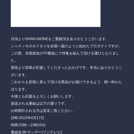
日頃よりSHAKUNONEをご愛顧頂きありがとうございます。
シャクノネのネクタイを全国へ届けようと始めたプロダクトですが、
この度、全国放送のTV番組にて特集を組んで頂ける運びとなりまし
た。
普段より皆様が応援してくださったおかげです。本当にありがとうご
ざいます。
これからも皆様に喜んで頂ける商品がお届けできるよう、精一杯がん
ばります。
今後とも応援をよろしくお願いします。
放送される番組は以下の通りです。
お時間許される方は是非ご覧ください。
日時:2022年4月17日
時間:
22時～23時15分
番組名:Mr.サンデー(フジテレビ)