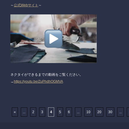
～
公式Webサイト
～
ネクタイができるまでの動画をご覧ください。
→
https://youtu.be/ZuPhdhOGMVA
«
...
2
3
4
5
6
...
10
20
30
...