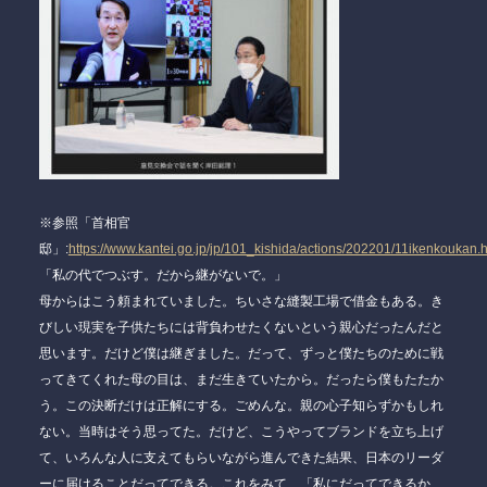
※参照「首相官
邸」:
https://www.kantei.go.jp/jp/101_kishida/actions/202201/11ikenkoukan.
「私
の
代でつぶす。だから継がないで。」
母からはこう頼まれていました。ちいさな縫製工場で借金もある。き
びしい現実を子供たちには背負わせたくないという親心だったんだと
思います。だけど僕は継ぎました。だって、ずっと僕たち
の
ために戦
ってきてくれた母の目は、まだ生きていたから。だったら僕もたたか
う。この決断だけは正解にする。
ごめん
な
。
親
の
心子
知らずかもしれ
ない。当時はそう思ってた。だけど、こうやってブランドを立ち上げ
て、いろんな人に支えてもらいながら進んできた結果、日本のリーダ
ーに届けることだってできる。これをみて、「私にだってできるか