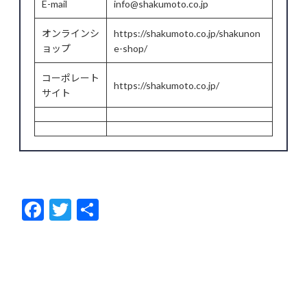
E-mail
info@shakumoto.co.jp
オンラインシ
https://shakumoto.co.jp/shakunon
ョップ
e-shop/
コーポレート
https://shakumoto.co.jp/
サイト
F
T
共
ac
w
有
e
itt
b
er
o