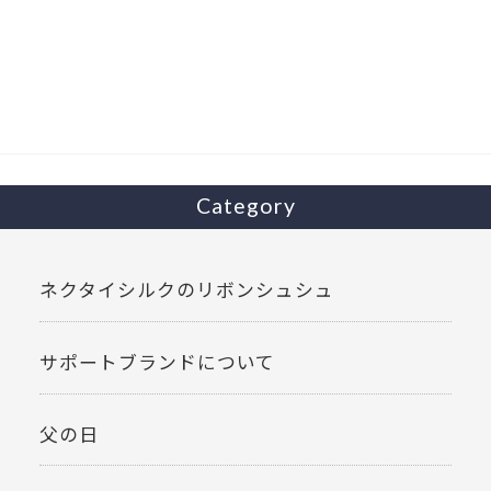
e
itt
b
er
o
o
k
Category
ネクタイシルクのリボンシュシュ
サポートブランドについて
父の日