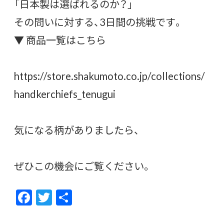
「日本製は選ばれるのか？」
その問いに対する、3日間の挑戦です。
▼ 商品一覧はこちら
https://store.shakumoto.co.jp/collections/
handkerchiefs_tenugui
気になる柄がありましたら、
ぜひこの機会にご覧ください。
F
T
共
ac
w
有