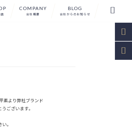
OP
COMPANY
BLOG

扱店
会社概要
会社からのお知らせ


平素より弊社ブランド
がとうございます。
さい。