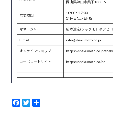
岡山県津山市桑下1333-6
10:00～17:00
営業時間
定休日：土・日・祝
マネージャー
笏本達宏(シャクモトタツヒロ
E-mail
info@shakumoto.co.jp
オンラインショップ
https://shakumoto.co.jp/sha
コーポレートサイト
https://shakumoto.co.jp/
F
T
共
ac
w
有