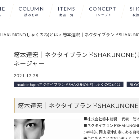
ME
COLUMN
ITEMS
CONCEPT
SH
ム
読みもの
商品一覧
コンセプト
取
SHAKUNONE(しゃくのね)とは
>
笏本達宏｜ネクタイブランドSHAKUN
笏本達宏｜ネクタイブランドSHAKUNONE
ネージャー
2021.12.28
madeinJapanネクタイブランドSHAKUNONE(しゃくのね)とは
BLO
笏本達宏｜ネクタイブランドSHAKUNON
■株式会社笏本縫製 代表 笏本
■ネクタイブランドSHAKUNON
54年前に岡山県津山市にある自
舞台に出ることのない職人として