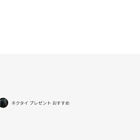
e
itt
b
er
o
o
k
ネクタイ プレゼント おすすめ