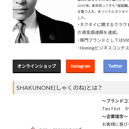
2015年。長年培ってきた「縫製
を取り入れ、 オリジナルネクタ
した。
・ネクタイに関するクラウド
の資金調達額を達成。
・専門ブランドとしてはSN
・Homingビジネスコンテ
オンラインショップ
Instagram
Twitter
SHAKUNONE(しゃくのね)とは？
～ブランドコ
Ties Fir
～企業理念～
お客様に喜び