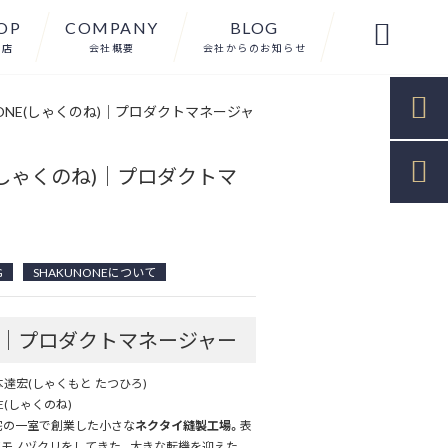
OP
COMPANY
BLOG

扱店
会社概要
会社からのお知らせ

ONE(しゃくのね)｜プロダクトマネージャ

(しゃくのね)｜プロダクトマ
G
SHAKUNONEについて
E｜プロダクトマネージャー
達宏(しゃくもと たつひろ)
E(しゃくのね)
宅の一室で創業した小さな
ネクタイ縫製工場。
表
モノヅクリをしてきた。大きな転機を迎えた