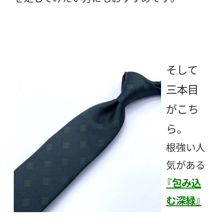
そして
三本目
がこち
ら。
根強い人
気がある
『包み込
む深緑』