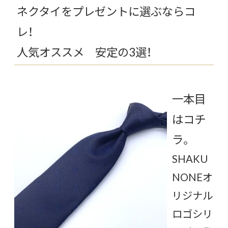
ネクタイをプレゼントに選ぶならコ
レ！
人気オススメ 安定の3選！
一本目
はコチ
ラ。
SHAKU
NONEオ
リジナル
ロゴシリ