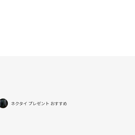
ac
w
有
e
itt
b
er
o
o
k
ネクタイ プレゼント おすすめ