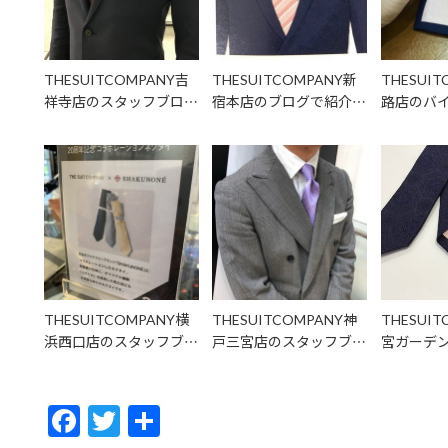
THESUITCOMPANY吉
THESUITCOMPANY新
THESUI
祥寺店のスタッフブロ…
宿本店のブログで紹介…
路店のバ
THESUITCOMPANY横
THESUITCOMPANY神
THESUI
浜西口店のスタッフブ…
戸三宮店のスタッフブ…
宮ガーデ
F
T
共