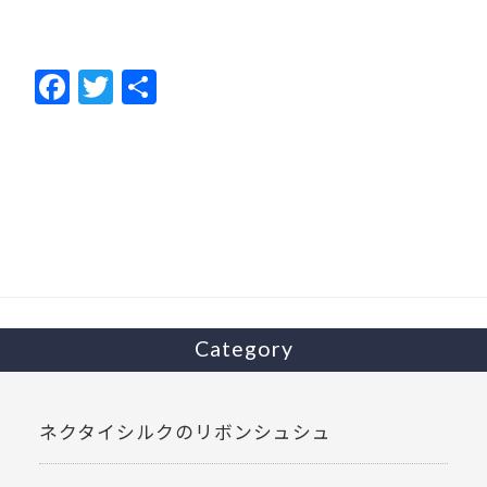
F
T
共
ac
w
有
e
itt
b
er
o
o
k
Category
ネクタイシルクのリボンシュシュ