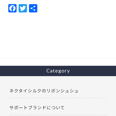
F
T
共
ac
w
有
e
itt
b
er
o
o
k
Category
ネクタイシルクのリボンシュシュ
サポートブランドについて